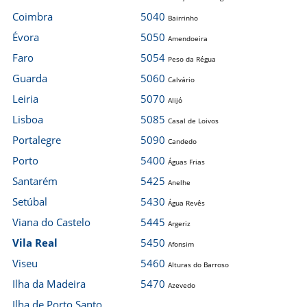
Coimbra
5040
Bairrinho
Évora
5050
Amendoeira
Faro
5054
Peso da Régua
Guarda
5060
Calvário
Leiria
5070
Alijó
Lisboa
5085
Casal de Loivos
Portalegre
5090
Candedo
Porto
5400
Águas Frias
Santarém
5425
Anelhe
Setúbal
5430
Água Revês
Viana do Castelo
5445
Argeriz
Vila Real
5450
Afonsim
Viseu
5460
Alturas do Barroso
Ilha da Madeira
5470
Azevedo
Ilha de Porto Santo