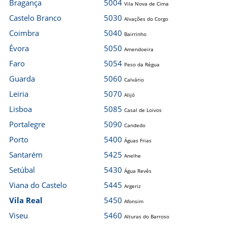
Bragança
5004
Vila Nova de Cima
Castelo Branco
5030
Alvações do Corgo
Coimbra
5040
Bairrinho
Évora
5050
Amendoeira
Faro
5054
Peso da Régua
Guarda
5060
Calvário
Leiria
5070
Alijó
Lisboa
5085
Casal de Loivos
Portalegre
5090
Candedo
Porto
5400
Águas Frias
Santarém
5425
Anelhe
Setúbal
5430
Água Revês
Viana do Castelo
5445
Argeriz
Vila Real
5450
Afonsim
Viseu
5460
Alturas do Barroso