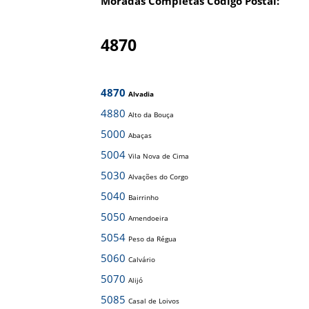
Moradas Completas Código Postal:
4870
4870
Alvadia
4880
Alto da Bouça
5000
Abaças
5004
Vila Nova de Cima
5030
Alvações do Corgo
5040
Bairrinho
5050
Amendoeira
5054
Peso da Régua
5060
Calvário
5070
Alijó
5085
Casal de Loivos