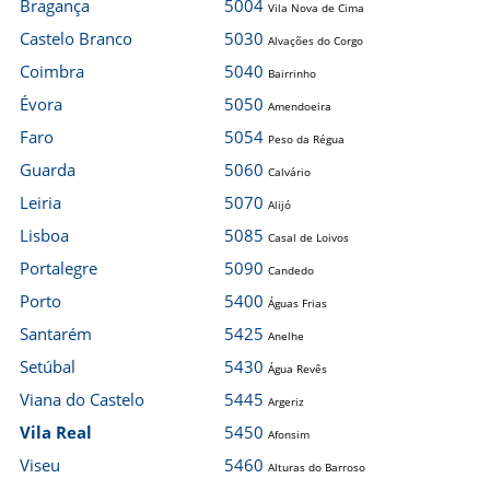
Bragança
5004
Vila Nova de Cima
Castelo Branco
5030
Alvações do Corgo
Coimbra
5040
Bairrinho
Évora
5050
Amendoeira
Faro
5054
Peso da Régua
Guarda
5060
Calvário
Leiria
5070
Alijó
Lisboa
5085
Casal de Loivos
Portalegre
5090
Candedo
Porto
5400
Águas Frias
Santarém
5425
Anelhe
Setúbal
5430
Água Revês
Viana do Castelo
5445
Argeriz
Vila Real
5450
Afonsim
Viseu
5460
Alturas do Barroso