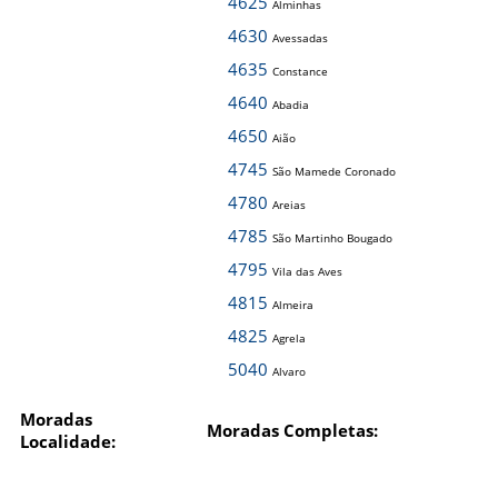
4625
Alminhas
4630
Avessadas
4635
Constance
4640
Abadia
4650
Aião
4745
São Mamede Coronado
4780
Areias
4785
São Martinho Bougado
4795
Vila das Aves
4815
Almeira
4825
Agrela
5040
Alvaro
Moradas
Moradas Completas:
Localidade: