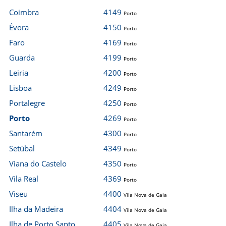
Coimbra
4149
Porto
Évora
4150
Porto
Faro
4169
Porto
Guarda
4199
Porto
Leiria
4200
Porto
Lisboa
4249
Porto
Portalegre
4250
Porto
Porto
4269
Porto
Santarém
4300
Porto
Setúbal
4349
Porto
Viana do Castelo
4350
Porto
Vila Real
4369
Porto
Viseu
4400
Vila Nova de Gaia
Ilha da Madeira
4404
Vila Nova de Gaia
Ilha de Porto Santo
4405
Vila Nova de Gaia