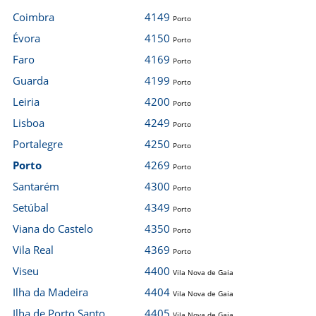
Coimbra
4149
Porto
Évora
4150
Porto
Faro
4169
Porto
Guarda
4199
Porto
Leiria
4200
Porto
Lisboa
4249
Porto
Portalegre
4250
Porto
Porto
4269
Porto
Santarém
4300
Porto
Setúbal
4349
Porto
Viana do Castelo
4350
Porto
Vila Real
4369
Porto
Viseu
4400
Vila Nova de Gaia
Ilha da Madeira
4404
Vila Nova de Gaia
Ilha de Porto Santo
4405
Vila Nova de Gaia