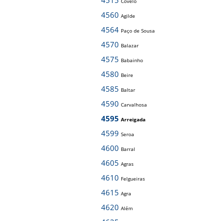
4515
Covelo
4560
Agilde
4564
Paço de Sousa
4570
Balazar
4575
Babainho
4580
Beire
4585
Baltar
4590
Carvalhosa
4595
Arreigada
4599
Seroa
4600
Barral
4605
Agras
4610
Felgueiras
4615
Agra
4620
Além