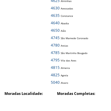
4625
Alminhas
4630
Avessadas
4635
Constance
4640
Abadia
4650
Aião
4745
São Mamede Coronado
4780
Areias
4785
São Martinho Bougado
4795
Vila das Aves
4815
Almeira
4825
Agrela
5040
Alvaro
Moradas Localidade:
Moradas Completas: