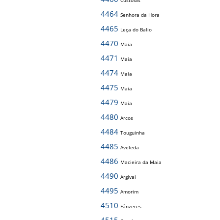
Custóias
4464
Senhora da Hora
4465
Leça do Balio
4470
Maia
4471
Maia
4474
Maia
4475
Maia
4479
Maia
4480
Arcos
4484
Touguinha
4485
Aveleda
4486
Macieira da Maia
4490
Argivai
4495
Amorim
4510
Fânzeres