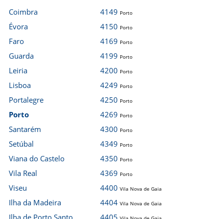
Coimbra
4149
Porto
Évora
4150
Porto
Faro
4169
Porto
Guarda
4199
Porto
Leiria
4200
Porto
Lisboa
4249
Porto
Portalegre
4250
Porto
Porto
4269
Porto
Santarém
4300
Porto
Setúbal
4349
Porto
Viana do Castelo
4350
Porto
Vila Real
4369
Porto
Viseu
4400
Vila Nova de Gaia
Ilha da Madeira
4404
Vila Nova de Gaia
Ilha de Porto Santo
4405
Vila Nova de Gaia