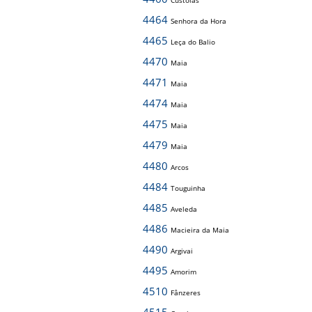
Custóias
4464
Senhora da Hora
4465
Leça do Balio
4470
Maia
4471
Maia
4474
Maia
4475
Maia
4479
Maia
4480
Arcos
4484
Touguinha
4485
Aveleda
4486
Macieira da Maia
4490
Argivai
4495
Amorim
4510
Fânzeres