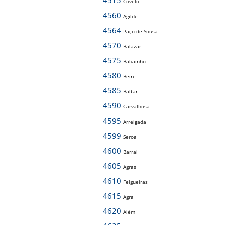
4515
Covelo
4560
Agilde
4564
Paço de Sousa
4570
Balazar
4575
Babainho
4580
Beire
4585
Baltar
4590
Carvalhosa
4595
Arreigada
4599
Seroa
4600
Barral
4605
Agras
4610
Felgueiras
4615
Agra
4620
Além