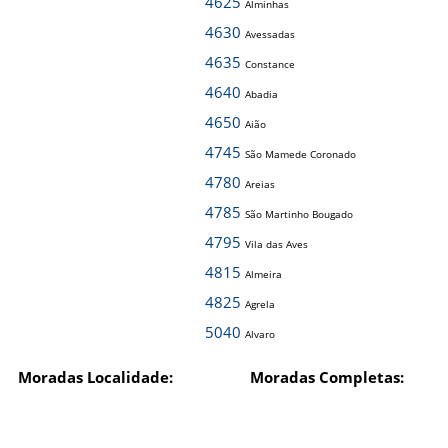
4625
Alminhas
4630
Avessadas
4635
Constance
4640
Abadia
4650
Aião
4745
São Mamede Coronado
4780
Areias
4785
São Martinho Bougado
4795
Vila das Aves
4815
Almeira
4825
Agrela
5040
Alvaro
Moradas Localidade:
Moradas Completas: