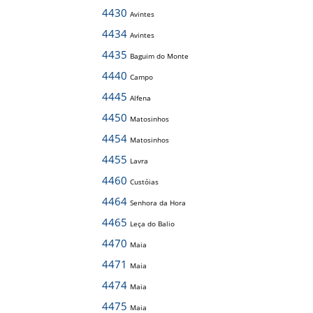
4430
Avintes
4434
Avintes
4435
Baguim do Monte
4440
Campo
4445
Alfena
4450
Matosinhos
4454
Matosinhos
4455
Lavra
4460
Custóias
4464
Senhora da Hora
4465
Leça do Balio
4470
Maia
4471
Maia
4474
Maia
4475
Maia