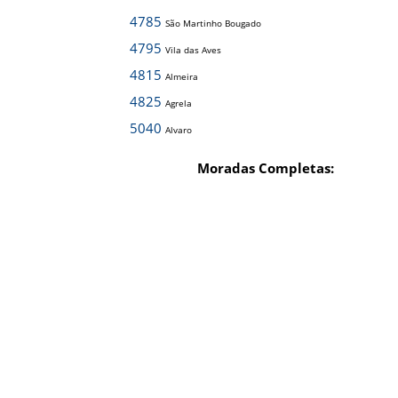
4785
São Martinho Bougado
4795
Vila das Aves
4815
Almeira
4825
Agrela
5040
Alvaro
Moradas Completas: