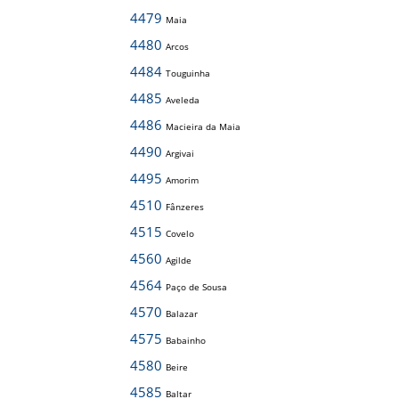
4479
Maia
4480
Arcos
4484
Touguinha
4485
Aveleda
4486
Macieira da Maia
4490
Argivai
4495
Amorim
4510
Fânzeres
4515
Covelo
4560
Agilde
4564
Paço de Sousa
4570
Balazar
4575
Babainho
4580
Beire
4585
Baltar