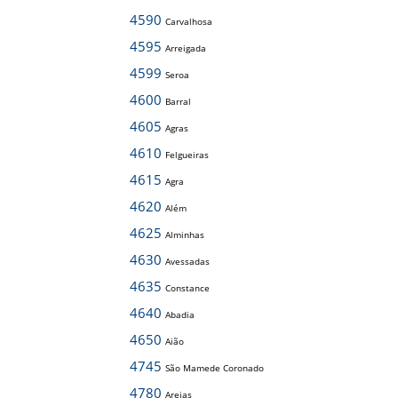
4590
Carvalhosa
4595
Arreigada
4599
Seroa
4600
Barral
4605
Agras
4610
Felgueiras
4615
Agra
4620
Além
4625
Alminhas
4630
Avessadas
4635
Constance
4640
Abadia
4650
Aião
4745
São Mamede Coronado
4780
Areias