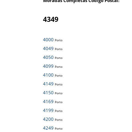
Moradas Completas Código Postal:
4349
4000
Porto
4049
Porto
4050
Porto
4099
Porto
4100
Porto
4149
Porto
4150
Porto
4169
Porto
4199
Porto
4200
Porto
4249
Porto