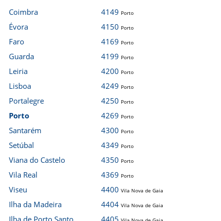
Coimbra
4149
Porto
Évora
4150
Porto
Faro
4169
Porto
Guarda
4199
Porto
Leiria
4200
Porto
Lisboa
4249
Porto
Portalegre
4250
Porto
Porto
4269
Porto
Santarém
4300
Porto
Setúbal
4349
Porto
Viana do Castelo
4350
Porto
Vila Real
4369
Porto
Viseu
4400
Vila Nova de Gaia
Ilha da Madeira
4404
Vila Nova de Gaia
Ilha de Porto Santo
4405
Vila Nova de Gaia