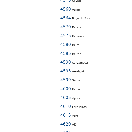
4515
Covelo
4560
Agilde
4564
Paço de Sousa
4570
Balazar
4575
Babainho
4580
Beire
4585
Baltar
4590
Carvalhosa
4595
Arreigada
4599
Seroa
4600
Barral
4605
Agras
4610
Felgueiras
4615
Agra
4620
Além