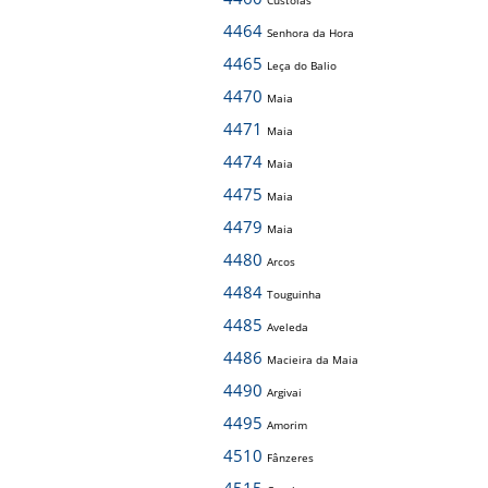
Custóias
4464
Senhora da Hora
4465
Leça do Balio
4470
Maia
4471
Maia
4474
Maia
4475
Maia
4479
Maia
4480
Arcos
4484
Touguinha
4485
Aveleda
4486
Macieira da Maia
4490
Argivai
4495
Amorim
4510
Fânzeres