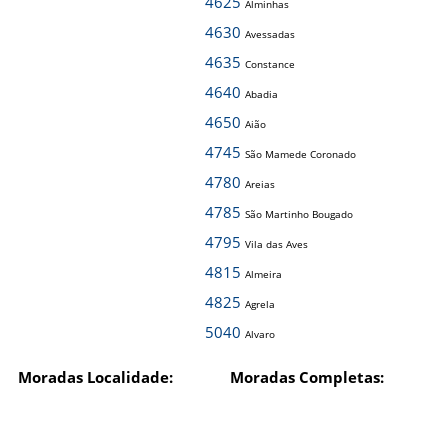
4625
Alminhas
4630
Avessadas
4635
Constance
4640
Abadia
4650
Aião
4745
São Mamede Coronado
4780
Areias
4785
São Martinho Bougado
4795
Vila das Aves
4815
Almeira
4825
Agrela
5040
Alvaro
Moradas Localidade:
Moradas Completas: