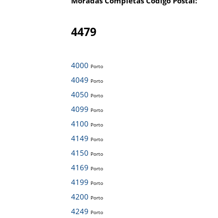
Moradas Completas Código Postal:
4479
4000
Porto
4049
Porto
4050
Porto
4099
Porto
4100
Porto
4149
Porto
4150
Porto
4169
Porto
4199
Porto
4200
Porto
4249
Porto