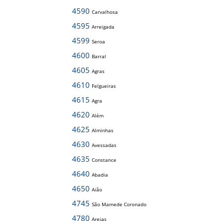
4590
Carvalhosa
4595
Arreigada
4599
Seroa
4600
Barral
4605
Agras
4610
Felgueiras
4615
Agra
4620
Além
4625
Alminhas
4630
Avessadas
4635
Constance
4640
Abadia
4650
Aião
4745
São Mamede Coronado
4780
Areias