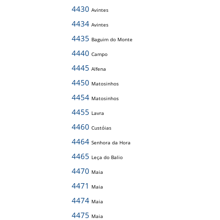
4430
Avintes
4434
Avintes
4435
Baguim do Monte
4440
Campo
4445
Alfena
4450
Matosinhos
4454
Matosinhos
4455
Lavra
4460
Custóias
4464
Senhora da Hora
4465
Leça do Balio
4470
Maia
4471
Maia
4474
Maia
4475
Maia