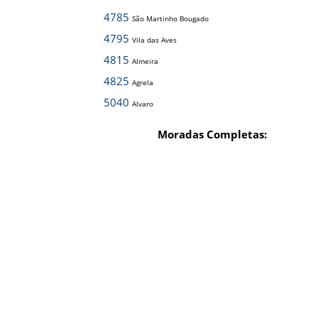
4785
São Martinho Bougado
4795
Vila das Aves
4815
Almeira
4825
Agrela
5040
Alvaro
Moradas Completas: