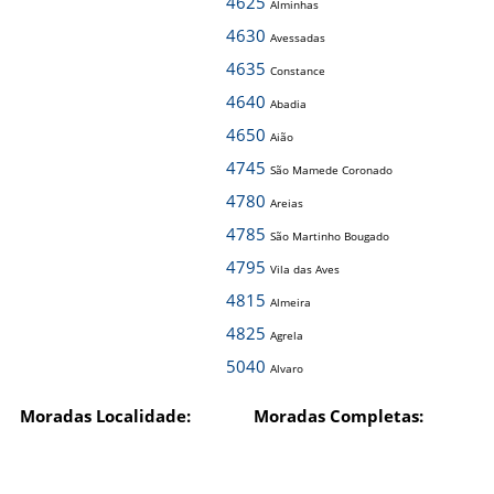
4625
Alminhas
4630
Avessadas
4635
Constance
4640
Abadia
4650
Aião
4745
São Mamede Coronado
4780
Areias
4785
São Martinho Bougado
4795
Vila das Aves
4815
Almeira
4825
Agrela
5040
Alvaro
Moradas Localidade:
Moradas Completas: