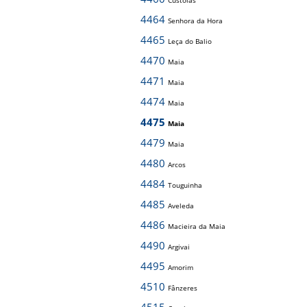
Custóias
4464
Senhora da Hora
4465
Leça do Balio
4470
Maia
4471
Maia
4474
Maia
4475
Maia
4479
Maia
4480
Arcos
4484
Touguinha
4485
Aveleda
4486
Macieira da Maia
4490
Argivai
4495
Amorim
4510
Fânzeres