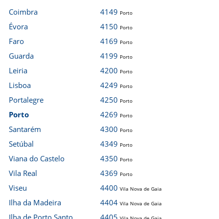
Coimbra
4149
Porto
Évora
4150
Porto
Faro
4169
Porto
Guarda
4199
Porto
Leiria
4200
Porto
Lisboa
4249
Porto
Portalegre
4250
Porto
Porto
4269
Porto
Santarém
4300
Porto
Setúbal
4349
Porto
Viana do Castelo
4350
Porto
Vila Real
4369
Porto
Viseu
4400
Vila Nova de Gaia
Ilha da Madeira
4404
Vila Nova de Gaia
Ilha de Porto Santo
4405
Vila Nova de Gaia