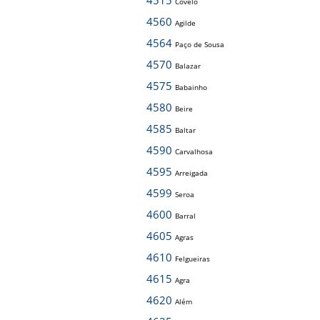
4515
Covelo
4560
Agilde
4564
Paço de Sousa
4570
Balazar
4575
Babainho
4580
Beire
4585
Baltar
4590
Carvalhosa
4595
Arreigada
4599
Seroa
4600
Barral
4605
Agras
4610
Felgueiras
4615
Agra
4620
Além