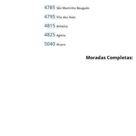
4785
São Martinho Bougado
4795
Vila das Aves
4815
Almeira
4825
Agrela
5040
Alvaro
Moradas Completas: