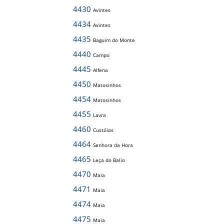
4430
Avintes
4434
Avintes
4435
Baguim do Monte
4440
Campo
4445
Alfena
4450
Matosinhos
4454
Matosinhos
4455
Lavra
4460
Custóias
4464
Senhora da Hora
4465
Leça do Balio
4470
Maia
4471
Maia
4474
Maia
4475
Maia