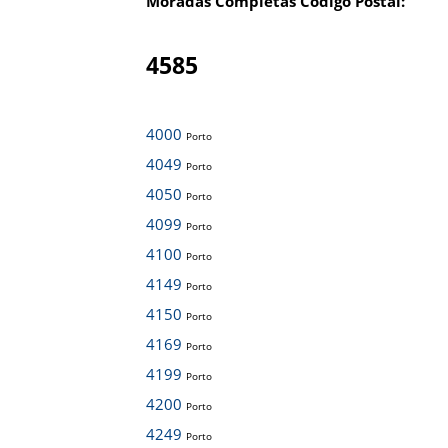
Moradas Completas Código Postal:
4585
4000
Porto
4049
Porto
4050
Porto
4099
Porto
4100
Porto
4149
Porto
4150
Porto
4169
Porto
4199
Porto
4200
Porto
4249
Porto