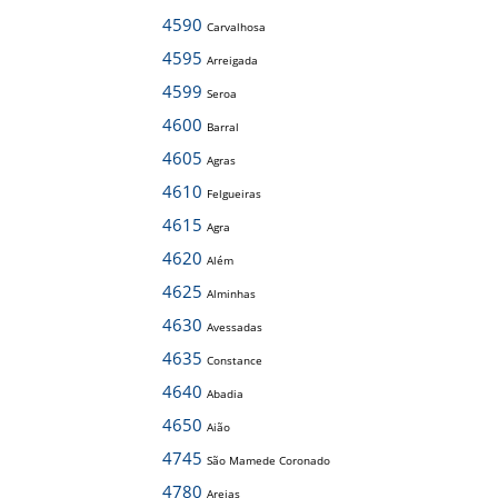
4590
Carvalhosa
4595
Arreigada
4599
Seroa
4600
Barral
4605
Agras
4610
Felgueiras
4615
Agra
4620
Além
4625
Alminhas
4630
Avessadas
4635
Constance
4640
Abadia
4650
Aião
4745
São Mamede Coronado
4780
Areias