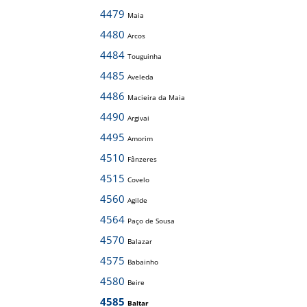
4479
Maia
4480
Arcos
4484
Touguinha
4485
Aveleda
4486
Macieira da Maia
4490
Argivai
4495
Amorim
4510
Fânzeres
4515
Covelo
4560
Agilde
4564
Paço de Sousa
4570
Balazar
4575
Babainho
4580
Beire
4585
Baltar