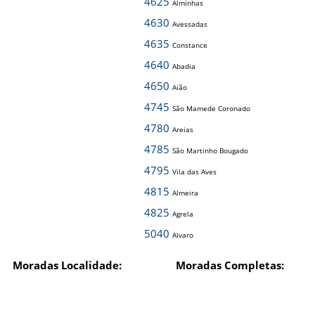
4625
Alminhas
4630
Avessadas
4635
Constance
4640
Abadia
4650
Aião
4745
São Mamede Coronado
4780
Areias
4785
São Martinho Bougado
4795
Vila das Aves
4815
Almeira
4825
Agrela
5040
Alvaro
Moradas Localidade:
Moradas Completas: