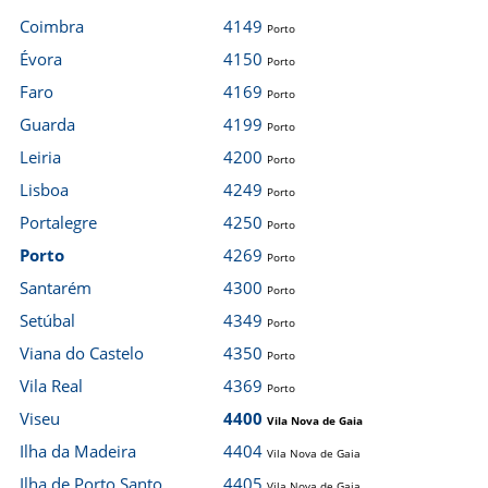
Coimbra
4149
Porto
Évora
4150
Porto
Faro
4169
Porto
Guarda
4199
Porto
Leiria
4200
Porto
Lisboa
4249
Porto
Portalegre
4250
Porto
Porto
4269
Porto
Santarém
4300
Porto
Setúbal
4349
Porto
Viana do Castelo
4350
Porto
Vila Real
4369
Porto
Viseu
4400
Vila Nova de Gaia
Ilha da Madeira
4404
Vila Nova de Gaia
Ilha de Porto Santo
4405
Vila Nova de Gaia