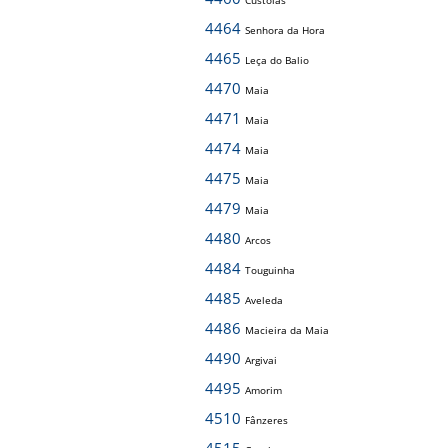
Custóias
4464
Senhora da Hora
4465
Leça do Balio
4470
Maia
4471
Maia
4474
Maia
4475
Maia
4479
Maia
4480
Arcos
4484
Touguinha
4485
Aveleda
4486
Macieira da Maia
4490
Argivai
4495
Amorim
4510
Fânzeres