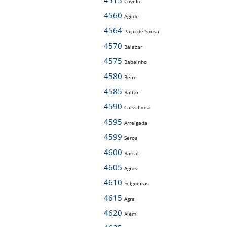
4515
Covelo
4560
Agilde
4564
Paço de Sousa
4570
Balazar
4575
Babainho
4580
Beire
4585
Baltar
4590
Carvalhosa
4595
Arreigada
4599
Seroa
4600
Barral
4605
Agras
4610
Felgueiras
4615
Agra
4620
Além