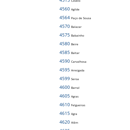
4515
Covelo
4560
Agilde
4564
Paço de Sousa
4570
Balazar
4575
Babainho
4580
Beire
4585
Baltar
4590
Carvalhosa
4595
Arreigada
4599
Seroa
4600
Barral
4605
Agras
4610
Felgueiras
4615
Agra
4620
Além