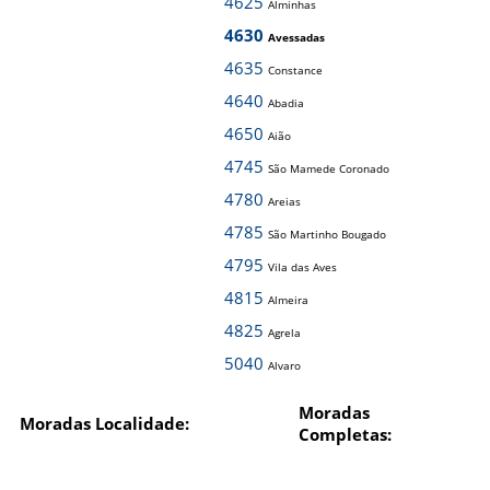
4625
Alminhas
4630
Avessadas
4635
Constance
4640
Abadia
4650
Aião
4745
São Mamede Coronado
4780
Areias
4785
São Martinho Bougado
4795
Vila das Aves
4815
Almeira
4825
Agrela
5040
Alvaro
Moradas
Moradas Localidade:
Completas: