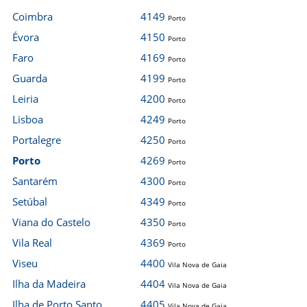
Coimbra
4149
Porto
Évora
4150
Porto
Faro
4169
Porto
Guarda
4199
Porto
Leiria
4200
Porto
Lisboa
4249
Porto
Portalegre
4250
Porto
Porto
4269
Porto
Santarém
4300
Porto
Setúbal
4349
Porto
Viana do Castelo
4350
Porto
Vila Real
4369
Porto
Viseu
4400
Vila Nova de Gaia
Ilha da Madeira
4404
Vila Nova de Gaia
Ilha de Porto Santo
4405
Vila Nova de Gaia