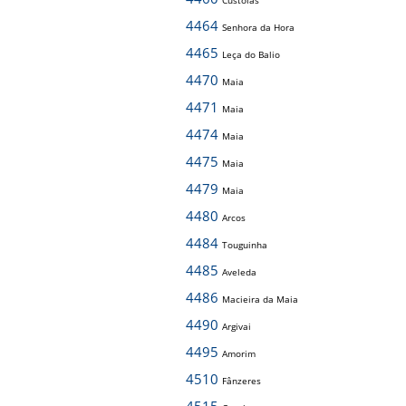
Custóias
4464
Senhora da Hora
4465
Leça do Balio
4470
Maia
4471
Maia
4474
Maia
4475
Maia
4479
Maia
4480
Arcos
4484
Touguinha
4485
Aveleda
4486
Macieira da Maia
4490
Argivai
4495
Amorim
4510
Fânzeres