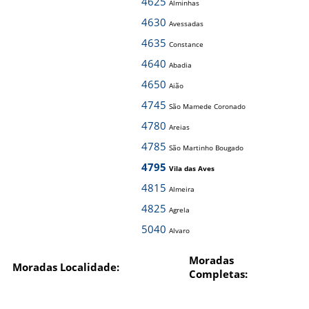
4625
Alminhas
4630
Avessadas
4635
Constance
4640
Abadia
4650
Aião
4745
São Mamede Coronado
4780
Areias
4785
São Martinho Bougado
4795
Vila das Aves
4815
Almeira
4825
Agrela
5040
Alvaro
Moradas
Moradas Localidade:
Completas: