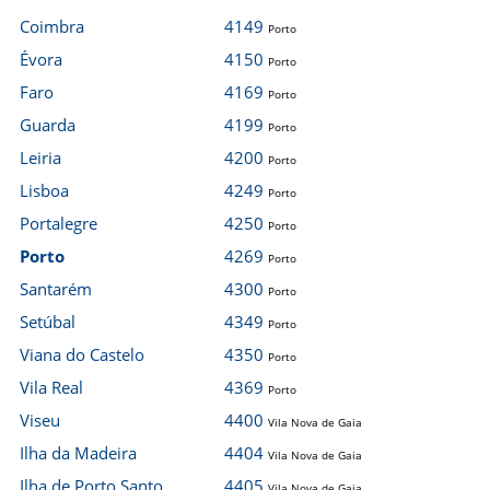
Coimbra
4149
Porto
Évora
4150
Porto
Faro
4169
Porto
Guarda
4199
Porto
Leiria
4200
Porto
Lisboa
4249
Porto
Portalegre
4250
Porto
Porto
4269
Porto
Santarém
4300
Porto
Setúbal
4349
Porto
Viana do Castelo
4350
Porto
Vila Real
4369
Porto
Viseu
4400
Vila Nova de Gaia
Ilha da Madeira
4404
Vila Nova de Gaia
Ilha de Porto Santo
4405
Vila Nova de Gaia