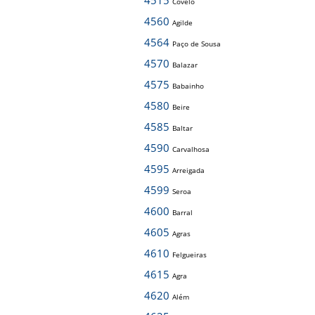
4515
Covelo
4560
Agilde
4564
Paço de Sousa
4570
Balazar
4575
Babainho
4580
Beire
4585
Baltar
4590
Carvalhosa
4595
Arreigada
4599
Seroa
4600
Barral
4605
Agras
4610
Felgueiras
4615
Agra
4620
Além