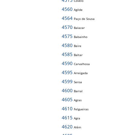
4515
Covelo
4560
Agilde
4564
Paço de Sousa
4570
Balazar
4575
Babainho
4580
Beire
4585
Baltar
4590
Carvalhosa
4595
Arreigada
4599
Seroa
4600
Barral
4605
Agras
4610
Felgueiras
4615
Agra
4620
Além