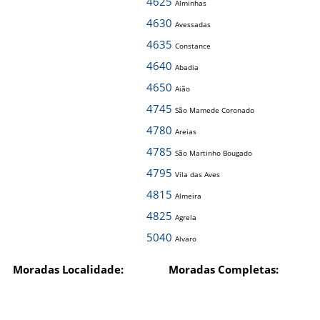
4625
Alminhas
4630
Avessadas
4635
Constance
4640
Abadia
4650
Aião
4745
São Mamede Coronado
4780
Areias
4785
São Martinho Bougado
4795
Vila das Aves
4815
Almeira
4825
Agrela
5040
Alvaro
Moradas Localidade:
Moradas Completas: