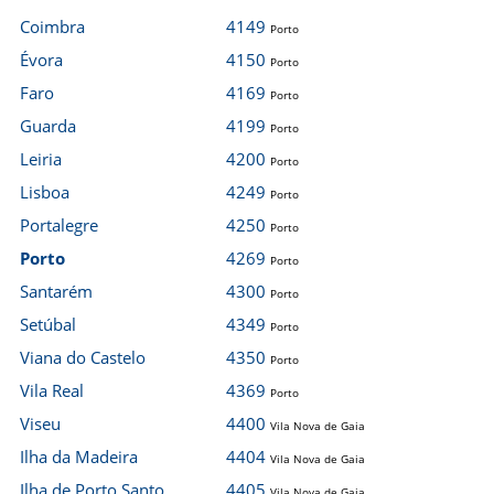
Coimbra
4149
Porto
Évora
4150
Porto
Faro
4169
Porto
Guarda
4199
Porto
Leiria
4200
Porto
Lisboa
4249
Porto
Portalegre
4250
Porto
Porto
4269
Porto
Santarém
4300
Porto
Setúbal
4349
Porto
Viana do Castelo
4350
Porto
Vila Real
4369
Porto
Viseu
4400
Vila Nova de Gaia
Ilha da Madeira
4404
Vila Nova de Gaia
Ilha de Porto Santo
4405
Vila Nova de Gaia