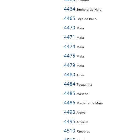
Custóias
4464
Senhora da Hora
4465
Leça do Balio
4470
Maia
4471
Maia
4474
Maia
4475
Maia
4479
Maia
4480
Arcos
4484
Touguinha
4485
Aveleda
4486
Macieira da Maia
4490
Argivai
4495
Amorim
4510
Fânzeres