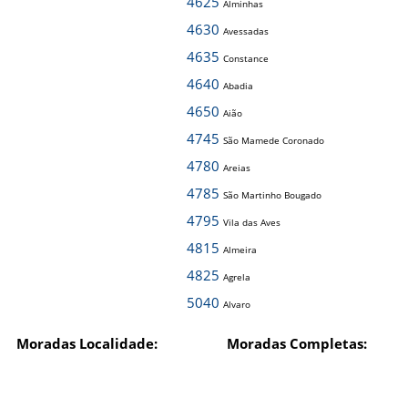
4625
Alminhas
4630
Avessadas
4635
Constance
4640
Abadia
4650
Aião
4745
São Mamede Coronado
4780
Areias
4785
São Martinho Bougado
4795
Vila das Aves
4815
Almeira
4825
Agrela
5040
Alvaro
Moradas Localidade:
Moradas Completas: