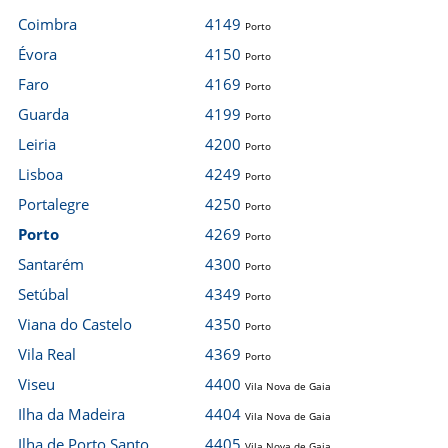
Coimbra
4149
Porto
Évora
4150
Porto
Faro
4169
Porto
Guarda
4199
Porto
Leiria
4200
Porto
Lisboa
4249
Porto
Portalegre
4250
Porto
Porto
4269
Porto
Santarém
4300
Porto
Setúbal
4349
Porto
Viana do Castelo
4350
Porto
Vila Real
4369
Porto
Viseu
4400
Vila Nova de Gaia
Ilha da Madeira
4404
Vila Nova de Gaia
Ilha de Porto Santo
4405
Vila Nova de Gaia