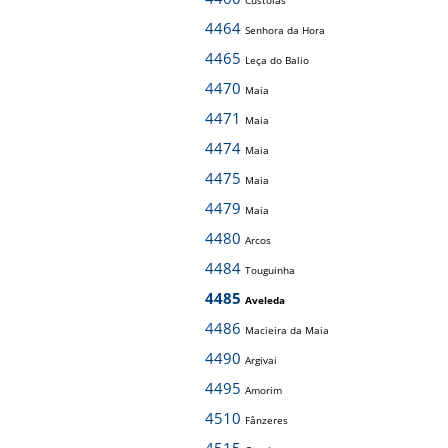
Custóias
4464
Senhora da Hora
4465
Leça do Balio
4470
Maia
4471
Maia
4474
Maia
4475
Maia
4479
Maia
4480
Arcos
4484
Touguinha
4485
Aveleda
4486
Macieira da Maia
4490
Argivai
4495
Amorim
4510
Fânzeres