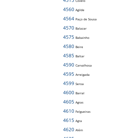
4515
Covelo
4560
Agilde
4564
Paço de Sousa
4570
Balazar
4575
Babainho
4580
Beire
4585
Baltar
4590
Carvalhosa
4595
Arreigada
4599
Seroa
4600
Barral
4605
Agras
4610
Felgueiras
4615
Agra
4620
Além