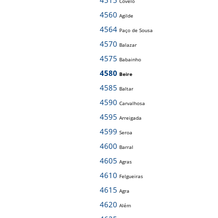
4515
Covelo
4560
Agilde
4564
Paço de Sousa
4570
Balazar
4575
Babainho
4580
Beire
4585
Baltar
4590
Carvalhosa
4595
Arreigada
4599
Seroa
4600
Barral
4605
Agras
4610
Felgueiras
4615
Agra
4620
Além