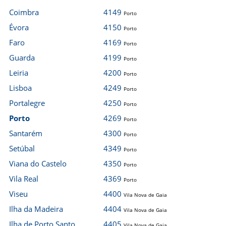
Coimbra
4149
Porto
Évora
4150
Porto
Faro
4169
Porto
Guarda
4199
Porto
Leiria
4200
Porto
Lisboa
4249
Porto
Portalegre
4250
Porto
Porto
4269
Porto
Santarém
4300
Porto
Setúbal
4349
Porto
Viana do Castelo
4350
Porto
Vila Real
4369
Porto
Viseu
4400
Vila Nova de Gaia
Ilha da Madeira
4404
Vila Nova de Gaia
Ilha de Porto Santo
4405
Vila Nova de Gaia