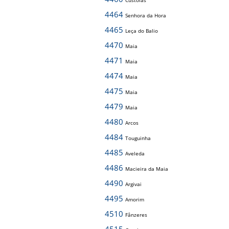
Custóias
4464
Senhora da Hora
4465
Leça do Balio
4470
Maia
4471
Maia
4474
Maia
4475
Maia
4479
Maia
4480
Arcos
4484
Touguinha
4485
Aveleda
4486
Macieira da Maia
4490
Argivai
4495
Amorim
4510
Fânzeres