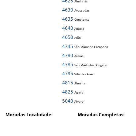
4625
Alminhas
4630
Avessadas
4635
Constance
4640
Abadia
4650
Aião
4745
São Mamede Coronado
4780
Areias
4785
São Martinho Bougado
4795
Vila das Aves
4815
Almeira
4825
Agrela
5040
Alvaro
Moradas Localidade:
Moradas Completas: