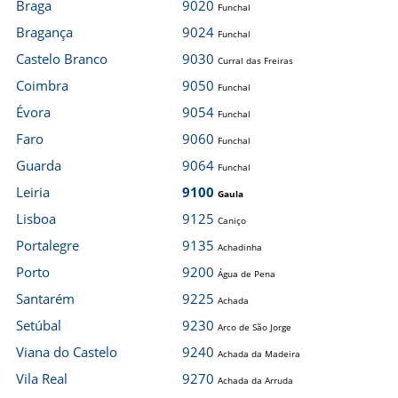
Braga
9020
Funchal
Bragança
9024
Funchal
Castelo Branco
9030
Curral das Freiras
Coimbra
9050
Funchal
Évora
9054
Funchal
Faro
9060
Funchal
Guarda
9064
Funchal
Leiria
9100
Gaula
Lisboa
9125
Caniço
Portalegre
9135
Achadinha
Porto
9200
Água de Pena
Santarém
9225
Achada
Setúbal
9230
Arco de São Jorge
Viana do Castelo
9240
Achada da Madeira
Vila Real
9270
Achada da Arruda