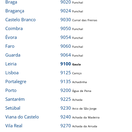
Braga
9020
Funchal
Bragança
9024
Funchal
Castelo Branco
9030
Curral das Freiras
Coimbra
9050
Funchal
Évora
9054
Funchal
Faro
9060
Funchal
Guarda
9064
Funchal
Leiria
9100
Gaula
Lisboa
9125
Caniço
Portalegre
9135
Achadinha
Porto
9200
Água de Pena
Santarém
9225
Achada
Setúbal
9230
Arco de São Jorge
Viana do Castelo
9240
Achada da Madeira
Vila Real
9270
Achada da Arruda