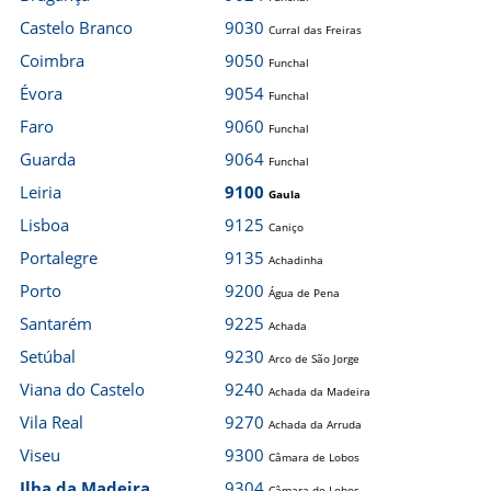
Castelo Branco
9030
Curral das Freiras
Coimbra
9050
Funchal
Évora
9054
Funchal
Faro
9060
Funchal
Guarda
9064
Funchal
Leiria
9100
Gaula
Lisboa
9125
Caniço
Portalegre
9135
Achadinha
Porto
9200
Água de Pena
Santarém
9225
Achada
Setúbal
9230
Arco de São Jorge
Viana do Castelo
9240
Achada da Madeira
Vila Real
9270
Achada da Arruda
Viseu
9300
Câmara de Lobos
Ilha da Madeira
9304
Câmara de Lobos