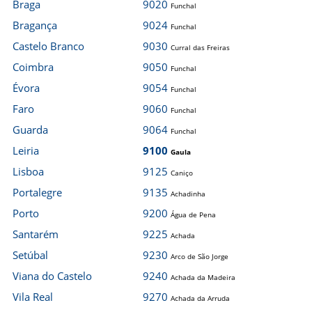
Braga
9020
Funchal
Bragança
9024
Funchal
Castelo Branco
9030
Curral das Freiras
Coimbra
9050
Funchal
Évora
9054
Funchal
Faro
9060
Funchal
Guarda
9064
Funchal
Leiria
9100
Gaula
Lisboa
9125
Caniço
Portalegre
9135
Achadinha
Porto
9200
Água de Pena
Santarém
9225
Achada
Setúbal
9230
Arco de São Jorge
Viana do Castelo
9240
Achada da Madeira
Vila Real
9270
Achada da Arruda