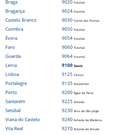
Braga
9020
Funchal
Bragança
9024
Funchal
Castelo Branco
9030
Curral das Freiras
Coimbra
9050
Funchal
Évora
9054
Funchal
Faro
9060
Funchal
Guarda
9064
Funchal
Leiria
9100
Gaula
Lisboa
9125
Caniço
Portalegre
9135
Achadinha
Porto
9200
Água de Pena
Santarém
9225
Achada
Setúbal
9230
Arco de São Jorge
Viana do Castelo
9240
Achada da Madeira
Vila Real
9270
Achada da Arruda