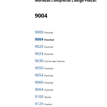
Moradas Completas Código Postal:
9004
9000
Funchal
9004
Funchal
9020
Funchal
9024
Funchal
9030
Curral das Freiras
9050
Funchal
9054
Funchal
9060
Funchal
9064
Funchal
9100
Gaula
9125
Caniço