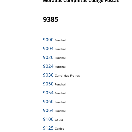
Moradas Completas Código Postal:
9385
9000
Funchal
9004
Funchal
9020
Funchal
9024
Funchal
9030
Curral das Freiras
9050
Funchal
9054
Funchal
9060
Funchal
9064
Funchal
9100
Gaula
9125
Caniço