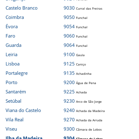
Castelo Branco
9030
Curral das Freiras
Coimbra
9050
Funchal
Évora
9054
Funchal
Faro
9060
Funchal
Guarda
9064
Funchal
Leiria
9100
Gaula
Lisboa
9125
Caniço
Portalegre
9135
Achadinha
Porto
9200
Água de Pena
Santarém
9225
Achada
Setúbal
9230
Arco de São Jorge
Viana do Castelo
9240
Achada da Madeira
Vila Real
9270
Achada da Arruda
Viseu
9300
Câmara de Lobos
Ilha da Madeira
9304
Câmara de Lobos