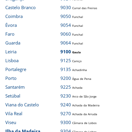
Castelo Branco
9030
Curral das Freiras
Coimbra
9050
Funchal
Évora
9054
Funchal
Faro
9060
Funchal
Guarda
9064
Funchal
Leiria
9100
Gaula
Lisboa
9125
Caniço
Portalegre
9135
Achadinha
Porto
9200
Água de Pena
Santarém
9225
Achada
Setúbal
9230
Arco de São Jorge
Viana do Castelo
9240
Achada da Madeira
Vila Real
9270
Achada da Arruda
Viseu
9300
Câmara de Lobos
Ilha da Madeira
9304
Câmara de Lobos