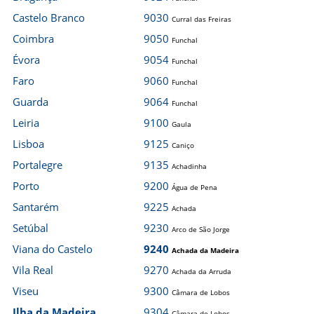
Castelo Branco
9030
Curral das Freiras
Coimbra
9050
Funchal
Évora
9054
Funchal
Faro
9060
Funchal
Guarda
9064
Funchal
Leiria
9100
Gaula
Lisboa
9125
Caniço
Portalegre
9135
Achadinha
Porto
9200
Água de Pena
Santarém
9225
Achada
Setúbal
9230
Arco de São Jorge
Viana do Castelo
9240
Achada da Madeira
Vila Real
9270
Achada da Arruda
Viseu
9300
Câmara de Lobos
Ilha da Madeira
9304
Câmara de Lobos