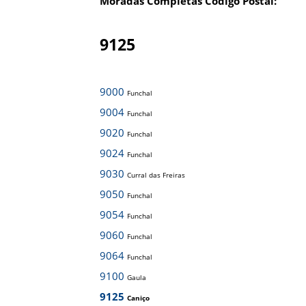
Moradas Completas Código Postal:
9125
9000
Funchal
9004
Funchal
9020
Funchal
9024
Funchal
9030
Curral das Freiras
9050
Funchal
9054
Funchal
9060
Funchal
9064
Funchal
9100
Gaula
9125
Caniço