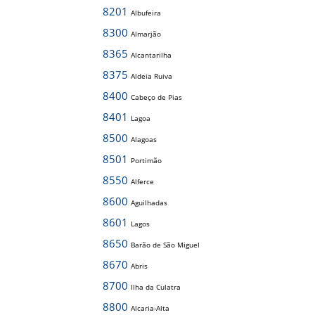
8201
Albufeira
8300
Almarjão
8365
Alcantarilha
8375
Aldeia Ruiva
8400
Cabeço de Pias
8401
Lagoa
8500
Alagoas
8501
Portimão
8550
Alferce
8600
Aguilhadas
8601
Lagos
8650
Barão de São Miguel
8670
Abris
8700
Ilha da Culatra
8800
Alcaria-Alta