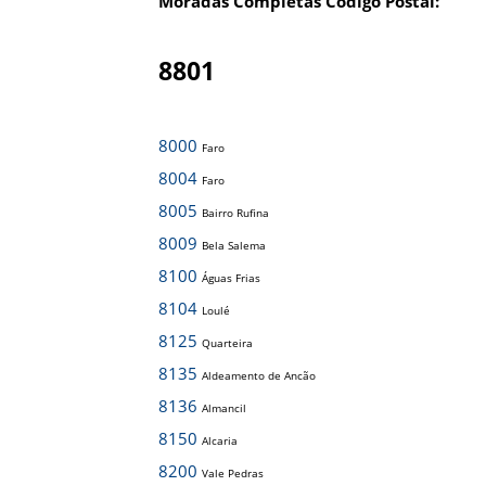
Moradas Completas Código Postal:
8801
8000
Faro
8004
Faro
8005
Bairro Rufina
8009
Bela Salema
8100
Águas Frias
8104
Loulé
8125
Quarteira
8135
Aldeamento de Ancão
8136
Almancil
8150
Alcaria
8200
Vale Pedras