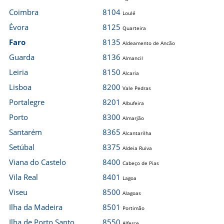
Coimbra
8104
Loulé
Évora
8125
Quarteira
Faro
8135
Aldeamento de Ancão
Guarda
8136
Almancil
Leiria
8150
Alcaria
Lisboa
8200
Vale Pedras
Portalegre
8201
Albufeira
Porto
8300
Almarjão
Santarém
8365
Alcantarilha
Setúbal
8375
Aldeia Ruiva
Viana do Castelo
8400
Cabeço de Pias
Vila Real
8401
Lagoa
Viseu
8500
Alagoas
Ilha da Madeira
8501
Portimão
Ilha de Porto Santo
8550
Alferce