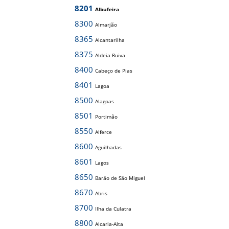
8201
Albufeira
8300
Almarjão
8365
Alcantarilha
8375
Aldeia Ruiva
8400
Cabeço de Pias
8401
Lagoa
8500
Alagoas
8501
Portimão
8550
Alferce
8600
Aguilhadas
8601
Lagos
8650
Barão de São Miguel
8670
Abris
8700
Ilha da Culatra
8800
Alcaria-Alta