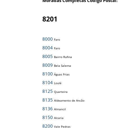
Moradas Completas Código Postal:
8201
8000
Faro
8004
Faro
8005
Bairro Rufina
8009
Bela Salema
8100
Águas Frias
8104
Loulé
8125
Quarteira
8135
Aldeamento de Ancão
8136
Almancil
8150
Alcaria
8200
Vale Pedras