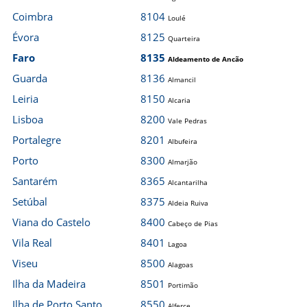
Coimbra
8104
Loulé
Évora
8125
Quarteira
Faro
8135
Aldeamento de Ancão
Guarda
8136
Almancil
Leiria
8150
Alcaria
Lisboa
8200
Vale Pedras
Portalegre
8201
Albufeira
Porto
8300
Almarjão
Santarém
8365
Alcantarilha
Setúbal
8375
Aldeia Ruiva
Viana do Castelo
8400
Cabeço de Pias
Vila Real
8401
Lagoa
Viseu
8500
Alagoas
Ilha da Madeira
8501
Portimão
Ilha de Porto Santo
8550
Alferce