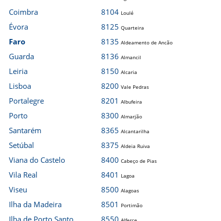
Coimbra
8104
Loulé
Évora
8125
Quarteira
Faro
8135
Aldeamento de Ancão
Guarda
8136
Almancil
Leiria
8150
Alcaria
Lisboa
8200
Vale Pedras
Portalegre
8201
Albufeira
Porto
8300
Almarjão
Santarém
8365
Alcantarilha
Setúbal
8375
Aldeia Ruiva
Viana do Castelo
8400
Cabeço de Pias
Vila Real
8401
Lagoa
Viseu
8500
Alagoas
Ilha da Madeira
8501
Portimão
Ilha de Porto Santo
8550
Alferce