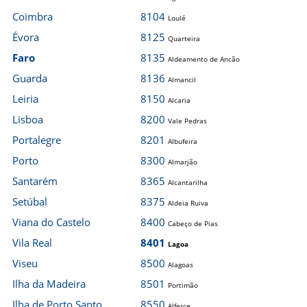
Coimbra
8104
Loulé
Évora
8125
Quarteira
Faro
8135
Aldeamento de Ancão
Guarda
8136
Almancil
Leiria
8150
Alcaria
Lisboa
8200
Vale Pedras
Portalegre
8201
Albufeira
Porto
8300
Almarjão
Santarém
8365
Alcantarilha
Setúbal
8375
Aldeia Ruiva
Viana do Castelo
8400
Cabeço de Pias
Vila Real
8401
Lagoa
Viseu
8500
Alagoas
Ilha da Madeira
8501
Portimão
Ilha de Porto Santo
8550
Alferce