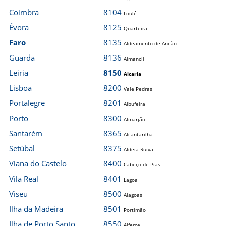
Coimbra
8104
Loulé
Évora
8125
Quarteira
Faro
8135
Aldeamento de Ancão
Guarda
8136
Almancil
Leiria
8150
Alcaria
Lisboa
8200
Vale Pedras
Portalegre
8201
Albufeira
Porto
8300
Almarjão
Santarém
8365
Alcantarilha
Setúbal
8375
Aldeia Ruiva
Viana do Castelo
8400
Cabeço de Pias
Vila Real
8401
Lagoa
Viseu
8500
Alagoas
Ilha da Madeira
8501
Portimão
Ilha de Porto Santo
8550
Alferce