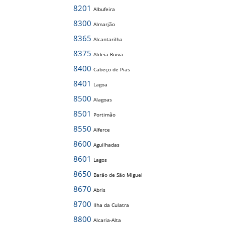
8201
Albufeira
8300
Almarjão
8365
Alcantarilha
8375
Aldeia Ruiva
8400
Cabeço de Pias
8401
Lagoa
8500
Alagoas
8501
Portimão
8550
Alferce
8600
Aguilhadas
8601
Lagos
8650
Barão de São Miguel
8670
Abris
8700
Ilha da Culatra
8800
Alcaria-Alta