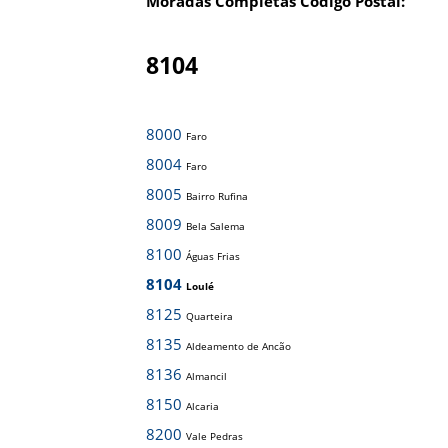
Moradas Completas Código Postal:
8104
8000
Faro
8004
Faro
8005
Bairro Rufina
8009
Bela Salema
8100
Águas Frias
8104
Loulé
8125
Quarteira
8135
Aldeamento de Ancão
8136
Almancil
8150
Alcaria
8200
Vale Pedras