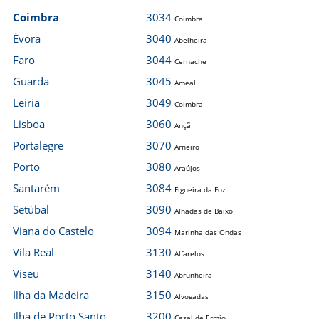
Coimbra
3034
Coimbra
Évora
3040
Abelheira
Faro
3044
Cernache
Guarda
3045
Ameal
Leiria
3049
Coimbra
Lisboa
3060
Ançã
Portalegre
3070
Arneiro
Porto
3080
Araújos
Santarém
3084
Figueira da Foz
Setúbal
3090
Alhadas de Baixo
Viana do Castelo
3094
Marinha das Ondas
Vila Real
3130
Alfarelos
Viseu
3140
Abrunheira
Ilha da Madeira
3150
Alvogadas
Ilha de Porto Santo
3200
Casal de Ermio