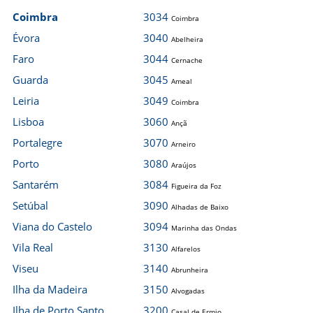
Coimbra
3034
Coimbra
Évora
3040
Abelheira
Faro
3044
Cernache
Guarda
3045
Ameal
Leiria
3049
Coimbra
Lisboa
3060
Ançã
Portalegre
3070
Arneiro
Porto
3080
Araújos
Santarém
3084
Figueira da Foz
Setúbal
3090
Alhadas de Baixo
Viana do Castelo
3094
Marinha das Ondas
Vila Real
3130
Alfarelos
Viseu
3140
Abrunheira
Ilha da Madeira
3150
Alvogadas
Ilha de Porto Santo
3200
Casal de Ermio