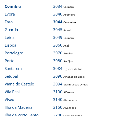
Coimbra
3034
Coimbra
Évora
3040
Abelheira
Faro
3044
Cernache
Guarda
3045
Ameal
Leiria
3049
Coimbra
Lisboa
3060
Ançã
Portalegre
3070
Arneiro
Porto
3080
Araújos
Santarém
3084
Figueira da Foz
Setúbal
3090
Alhadas de Baixo
Viana do Castelo
3094
Marinha das Ondas
Vila Real
3130
Alfarelos
Viseu
3140
Abrunheira
Ilha da Madeira
3150
Alvogadas
Ilha de Porto Santo
3200
Casal de Ermio