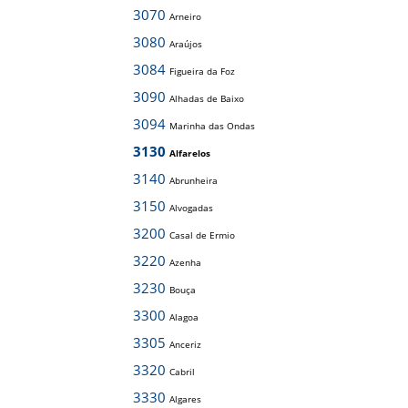
3070
Arneiro
3080
Araújos
3084
Figueira da Foz
3090
Alhadas de Baixo
3094
Marinha das Ondas
3130
Alfarelos
3140
Abrunheira
3150
Alvogadas
3200
Casal de Ermio
3220
Azenha
3230
Bouça
3300
Alagoa
3305
Anceriz
3320
Cabril
3330
Algares