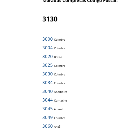
Moradas Completas Código Postal:
3130
3000
Coimbra
3004
Coimbra
3020
Botão
3025
Coimbra
3030
Coimbra
3034
Coimbra
3040
Abelheira
3044
Cernache
3045
Ameal
3049
Coimbra
3060
Ançã