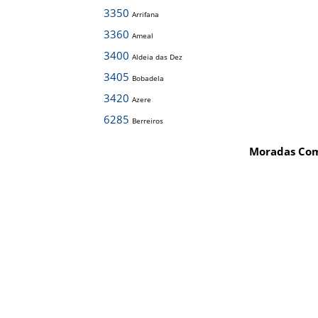
3350
Arrifana
3360
Ameal
3400
Aldeia das Dez
3405
Bobadela
3420
Azere
6285
Berreiros
Moradas Com