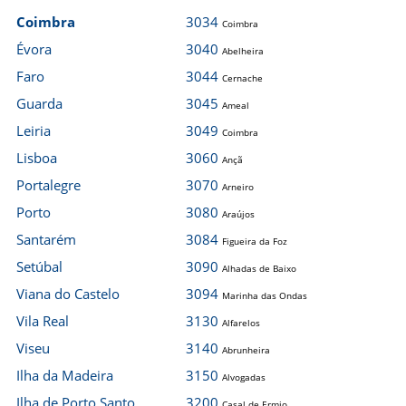
Coimbra
3034
Coimbra
Évora
3040
Abelheira
Faro
3044
Cernache
Guarda
3045
Ameal
Leiria
3049
Coimbra
Lisboa
3060
Ançã
Portalegre
3070
Arneiro
Porto
3080
Araújos
Santarém
3084
Figueira da Foz
Setúbal
3090
Alhadas de Baixo
Viana do Castelo
3094
Marinha das Ondas
Vila Real
3130
Alfarelos
Viseu
3140
Abrunheira
Ilha da Madeira
3150
Alvogadas
Ilha de Porto Santo
3200
Casal de Ermio