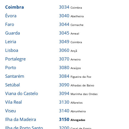
Coimbra
3034
Coimbra
Évora
3040
Abelheira
Faro
3044
Cernache
Guarda
3045
Ameal
Leiria
3049
Coimbra
Lisboa
3060
Ançã
Portalegre
3070
Arneiro
Porto
3080
Araújos
Santarém
3084
Figueira da Foz
Setúbal
3090
Alhadas de Baixo
Viana do Castelo
3094
Marinha das Ondas
Vila Real
3130
Alfarelos
Viseu
3140
Abrunheira
Ilha da Madeira
3150
Alvogadas
Ilha de Porto Santo
3200
Casal de Ermio