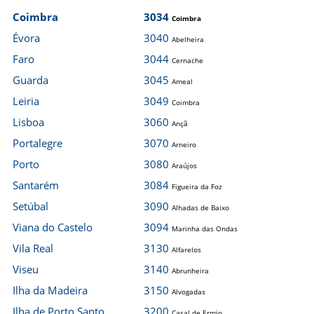
Coimbra
3034
Coimbra
Évora
3040
Abelheira
Faro
3044
Cernache
Guarda
3045
Ameal
Leiria
3049
Coimbra
Lisboa
3060
Ançã
Portalegre
3070
Arneiro
Porto
3080
Araújos
Santarém
3084
Figueira da Foz
Setúbal
3090
Alhadas de Baixo
Viana do Castelo
3094
Marinha das Ondas
Vila Real
3130
Alfarelos
Viseu
3140
Abrunheira
Ilha da Madeira
3150
Alvogadas
Ilha de Porto Santo
3200
Casal de Ermio