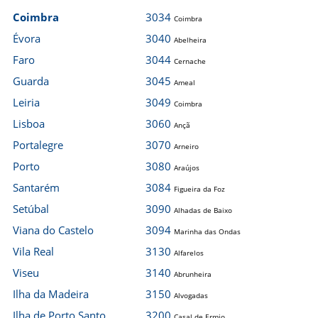
Coimbra
3034
Coimbra
Évora
3040
Abelheira
Faro
3044
Cernache
Guarda
3045
Ameal
Leiria
3049
Coimbra
Lisboa
3060
Ançã
Portalegre
3070
Arneiro
Porto
3080
Araújos
Santarém
3084
Figueira da Foz
Setúbal
3090
Alhadas de Baixo
Viana do Castelo
3094
Marinha das Ondas
Vila Real
3130
Alfarelos
Viseu
3140
Abrunheira
Ilha da Madeira
3150
Alvogadas
Ilha de Porto Santo
3200
Casal de Ermio