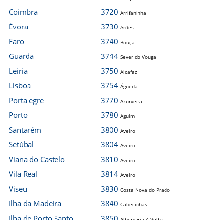
Coimbra
3720
Arrifaninha
Évora
3730
Arões
Faro
3740
Bouça
Guarda
3744
Sever do Vouga
Leiria
3750
Alcafaz
Lisboa
3754
Águeda
Portalegre
3770
Azurveira
Porto
3780
Aguim
Santarém
3800
Aveiro
Setúbal
3804
Aveiro
Viana do Castelo
3810
Aveiro
Vila Real
3814
Aveiro
Viseu
3830
Costa Nova do Prado
Ilha da Madeira
3840
Cabecinhas
Ilha de Porto Santo
3850
Albergaria-A-Velha