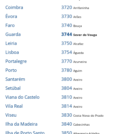
Coimbra
3720
Arrifaninha
Évora
3730
Arões
Faro
3740
Bouça
Guarda
3744
Sever do Vouga
Leiria
3750
Alcafaz
Lisboa
3754
Águeda
Portalegre
3770
Azurveira
Porto
3780
Aguim
Santarém
3800
Aveiro
Setúbal
3804
Aveiro
Viana do Castelo
3810
Aveiro
Vila Real
3814
Aveiro
Viseu
3830
Costa Nova do Prado
Ilha da Madeira
3840
Cabecinhas
Ilha de Porto Santo
3850
Albergaria-A-Velha