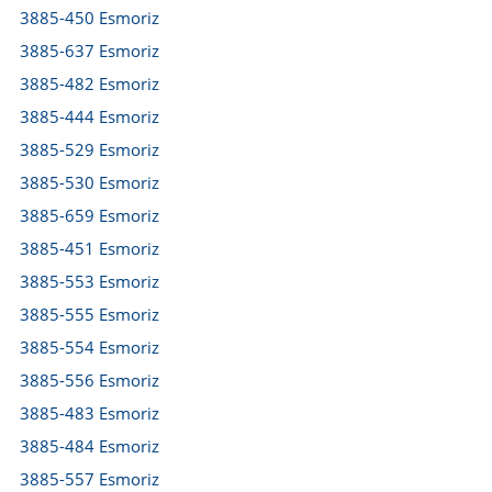
3885-450 Esmoriz
3885-637 Esmoriz
3885-482 Esmoriz
3885-444 Esmoriz
3885-529 Esmoriz
3885-530 Esmoriz
3885-659 Esmoriz
3885-451 Esmoriz
3885-553 Esmoriz
3885-555 Esmoriz
3885-554 Esmoriz
3885-556 Esmoriz
3885-483 Esmoriz
3885-484 Esmoriz
3885-557 Esmoriz