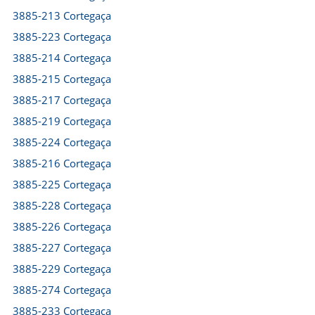
3885-213 Cortegaça
3885-223 Cortegaça
3885-214 Cortegaça
3885-215 Cortegaça
3885-217 Cortegaça
3885-219 Cortegaça
3885-224 Cortegaça
3885-216 Cortegaça
3885-225 Cortegaça
3885-228 Cortegaça
3885-226 Cortegaça
3885-227 Cortegaça
3885-229 Cortegaça
3885-274 Cortegaça
3885-233 Cortegaça