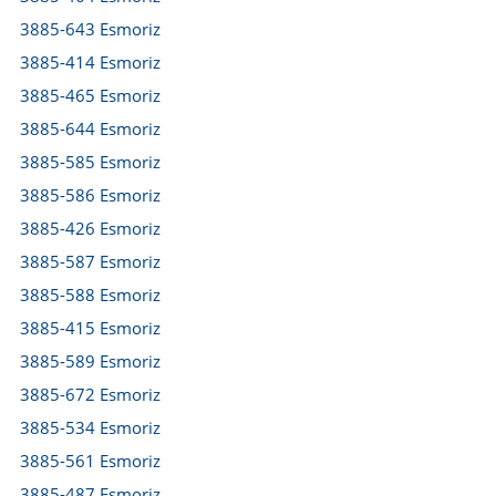
3885-643 Esmoriz
3885-414 Esmoriz
3885-465 Esmoriz
3885-644 Esmoriz
3885-585 Esmoriz
3885-586 Esmoriz
3885-426 Esmoriz
3885-587 Esmoriz
3885-588 Esmoriz
3885-415 Esmoriz
3885-589 Esmoriz
3885-672 Esmoriz
3885-534 Esmoriz
3885-561 Esmoriz
3885-487 Esmoriz