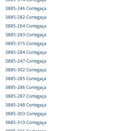
3885-246 Cortegaça
3885-282 Cortegaça
3885-264 Cortegaça
3885-283 Cortegaça
3885-315 Cortegaça
3885-284 Cortegaça
3885-247 Cortegaça
3885-302 Cortegaça
3885-285 Cortegaça
3885-286 Cortegaça
3885-287 Cortegaça
3885-248 Cortegaça
3885-303 Cortegaça
3885-310 Cortegaça