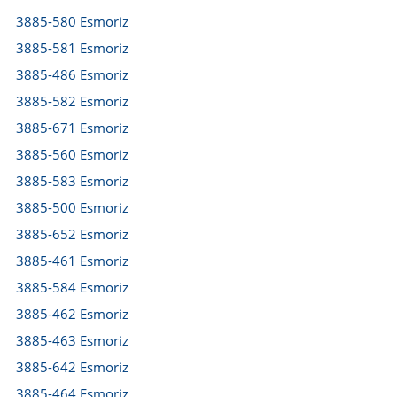
3885-580 Esmoriz
3885-581 Esmoriz
3885-486 Esmoriz
3885-582 Esmoriz
3885-671 Esmoriz
3885-560 Esmoriz
3885-583 Esmoriz
3885-500 Esmoriz
3885-652 Esmoriz
3885-461 Esmoriz
3885-584 Esmoriz
3885-462 Esmoriz
3885-463 Esmoriz
3885-642 Esmoriz
3885-464 Esmoriz