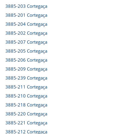
3885-203 Cortegaça
3885-201 Cortegaça
3885-204 Cortegaça
3885-202 Cortegaça
3885-207 Cortegaça
3885-205 Cortegaça
3885-206 Cortegaça
3885-209 Cortegaça
3885-239 Cortegaça
3885-211 Cortegaça
3885-210 Cortegaça
3885-218 Cortegaça
3885-220 Cortegaça
3885-221 Cortegaça
3885-212 Cortegaça