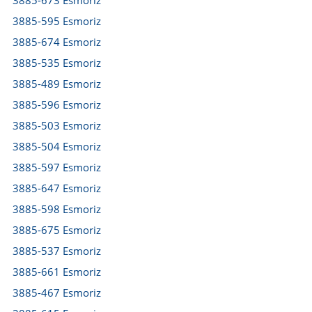
3885-673 Esmoriz
3885-595 Esmoriz
3885-674 Esmoriz
3885-535 Esmoriz
3885-489 Esmoriz
3885-596 Esmoriz
3885-503 Esmoriz
3885-504 Esmoriz
3885-597 Esmoriz
3885-647 Esmoriz
3885-598 Esmoriz
3885-675 Esmoriz
3885-537 Esmoriz
3885-661 Esmoriz
3885-467 Esmoriz