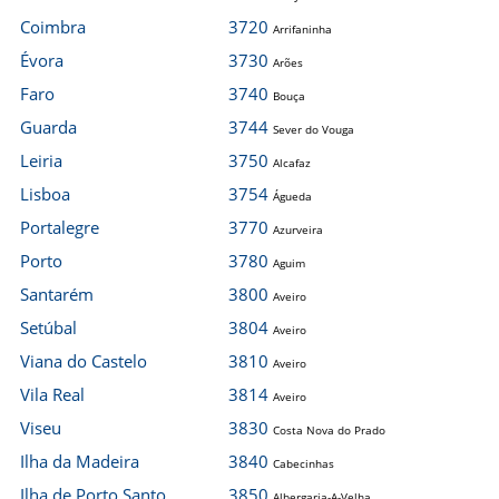
Coimbra
3720
Arrifaninha
Évora
3730
Arões
Faro
3740
Bouça
Guarda
3744
Sever do Vouga
Leiria
3750
Alcafaz
Lisboa
3754
Águeda
Portalegre
3770
Azurveira
Porto
3780
Aguim
Santarém
3800
Aveiro
Setúbal
3804
Aveiro
Viana do Castelo
3810
Aveiro
Vila Real
3814
Aveiro
Viseu
3830
Costa Nova do Prado
Ilha da Madeira
3840
Cabecinhas
Ilha de Porto Santo
3850
Albergaria-A-Velha