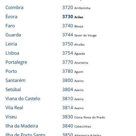
Coimbra
3720
Arrifaninha
Évora
3730
Arões
Faro
3740
Bouça
Guarda
3744
Sever do Vouga
Leiria
3750
Alcafaz
Lisboa
3754
Águeda
Portalegre
3770
Azurveira
Porto
3780
Aguim
Santarém
3800
Aveiro
Setúbal
3804
Aveiro
Viana do Castelo
3810
Aveiro
Vila Real
3814
Aveiro
Viseu
3830
Costa Nova do Prado
Ilha da Madeira
3840
Cabecinhas
Ilha de Porto Santo
3850
Albergaria-A-Velha